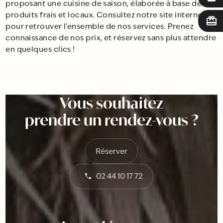
proposant une cuisine de saison, élaborée à base de
produits frais et locaux. Consultez notre site internet
card_giftcard
pour retrouver l'ensemble de nos services. Prenez
connaissance de nos prix, et réservez sans plus attendre
en quelques clics !
Vous souhaitez
prendre un rendez-vous ?
Réserver
02 44 10 17 72