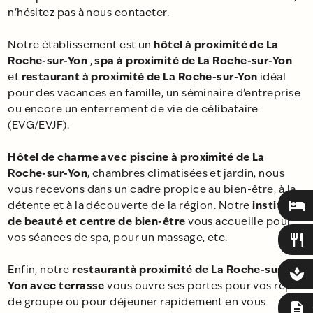
n'hésitez pas à nous contacter.
hôtel à proximité de La
Notre établissement est un
Roche-sur-Yon
spa à proximité de La Roche-sur-Yon
,
restaurant à proximité de La Roche-sur-Yon
et
idéal
pour des vacances en famille, un séminaire d'entreprise
ou encore un enterrement de vie de célibataire
(EVG/EVJF).
Hôtel de charme avec piscine à proximité de La
Roche-sur-Yon
, chambres climatisées et jardin, nous
vous recevons dans un cadre propice au bien-être, à la
hotel
institut
détente et à la découverte de la région. Notre
de beauté et centre de bien-être
vous accueille pour
vos séances de spa, pour un massage, etc.
restaurant
restaurantà proximité de La Roche-sur-
Enfin, notre
spa
Yon
avec terrasse
vous ouvre ses portes pour vos repas
de groupe ou pour déjeuner rapidement en vous
description